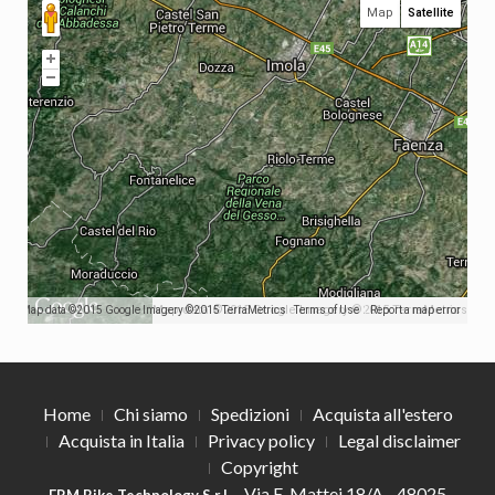
Map
Satellite
Map data ©2015 Google Imagery ©2015 TerraMetrics
Map data ©2015 Google Imagery ©2015 TerraMetrics
Terms of Use
Report a map error
Home
Chi siamo
Spedizioni
Acquista all'estero
Acquista in Italia
Privacy policy
Legal disclaimer
Copyright
- Via E. Mattei 18/A - 48025
FRM Bike Technology S.r.l.