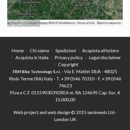
Map data ©2015 Google Imagery ©2015 TerraMetrics
Map data ©2015 Google Imagery ©2015 TerraMetrics
Terms of Use
Report a map error
Home
Chi siamo
Spedizioni
Acquista all'estero
Acquista in Italia
Privacy policy
Legal disclaimer
Copyright
- Via E. Mattei 18/A - 48025
FRM Bike Technology S.r.l.
Riolo Terme (RA) Italy -
T.
+39 0546 70310 -
F.
+39 0546
74623
P.Iva e C.F. 01159030392REA nr. RA 124695 Cap. Soc. €
15.000,00
Web project and web design © 2015
iaminweb Ltd -
London UK