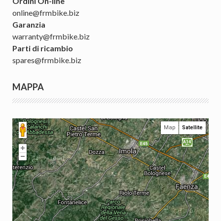
Ordini On-line
online@frmbike.biz
Garanzia
warranty@frmbike.biz
Parti di ricambio
spares@frmbike.biz
MAPPA
Map
Satellite