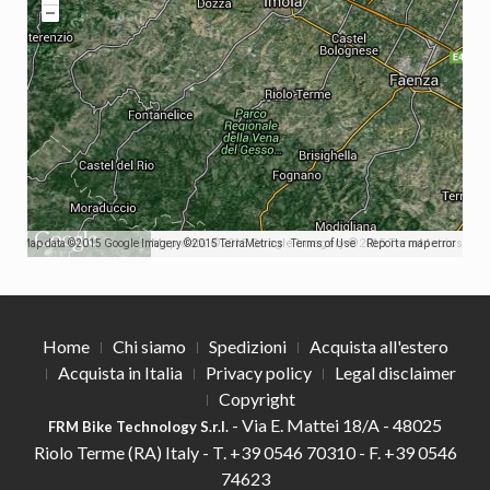
Map data ©2015 Google Imagery ©2015 TerraMetrics
Map data ©2015 Google Imagery ©2015 TerraMetrics
Terms of Use
Report a map error
Home
Chi siamo
Spedizioni
Acquista all'estero
Acquista in Italia
Privacy policy
Legal disclaimer
Copyright
- Via E. Mattei 18/A - 48025
FRM Bike Technology S.r.l.
Riolo Terme (RA) Italy -
T.
+39 0546 70310 -
F.
+39 0546
74623