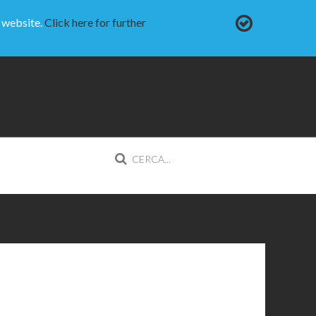
e website.
Click here for further