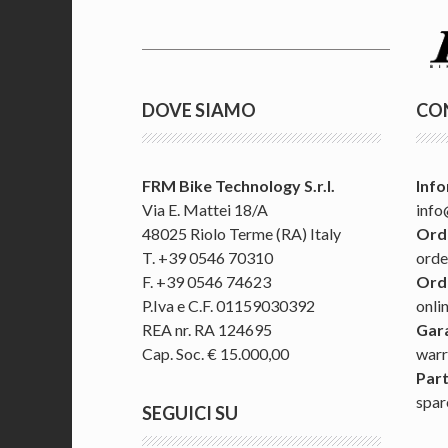
DOVE SIAMO
CO
FRM Bike Technology S.r.l.
Info
Via E. Mattei 18/A
info
48025 Riolo Terme (RA) Italy
Ordi
T. +39 0546 70310
orde
F. +39 0546 74623
Ordi
P.Iva e C.F. 01159030392
onli
REA nr. RA 124695
Gar
Cap. Soc. € 15.000,00
warr
Part
spar
SEGUICI SU