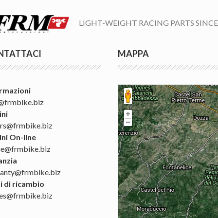
LIGHT-WEIGHT RACING PARTS SINCE
NTATTACI
MAPPA
rmazioni
@frmbike.biz
ni
rs@frmbike.biz
ni On-line
ne@frmbike.biz
anzia
anty@frmbike.biz
i di ricambio
es@frmbike.biz