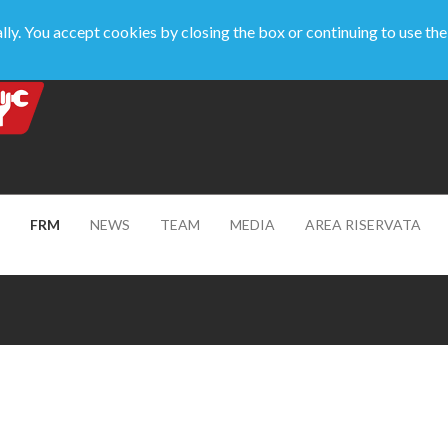
y. You accept cookies by closing the box or continuing to use th
FRM
NEWS
TEAM
MEDIA
AREA RISERVATA