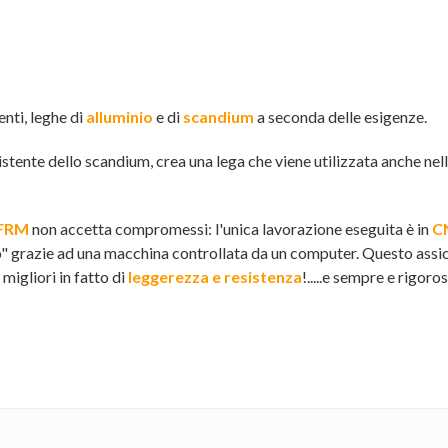
nti, leghe di
alluminio
e di
scandium
a seconda delle esigenze.
sistente dello scandium, crea una lega che viene utilizzata anche n
FRM
non accetta compromessi: l'unica lavorazione eseguita è in
C
eno" grazie ad una macchina controllata da un computer. Questo ass
igliori in fatto di
leggerezza e resistenza
!.....e sempre e rigo