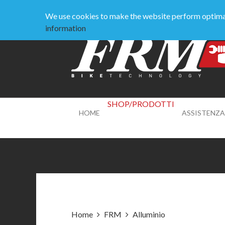
| IT
| EN
| UK | ES | USA |
We use cookies to make the website perform optimall
information
SHOP/PRODOTTI
HOME
ASSISTENZA
Home
FRM
Alluminio